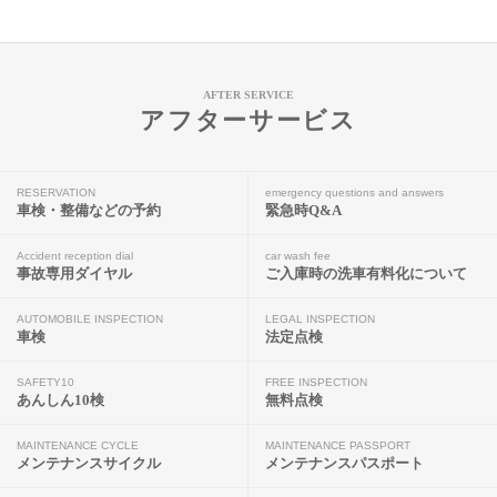
AFTER SERVICE
アフターサービス
RESERVATION
emergency questions and answers
車検・整備などの予約
緊急時Q&A
Accident reception dial
car wash fee
事故専用ダイヤル
ご入庫時の洗車有料化について
AUTOMOBILE INSPECTION
LEGAL INSPECTION
車検
法定点検
SAFETY10
FREE INSPECTION
あんしん10検
無料点検
MAINTENANCE CYCLE
MAINTENANCE PASSPORT
メンテナンスサイクル
メンテナンスパスポート