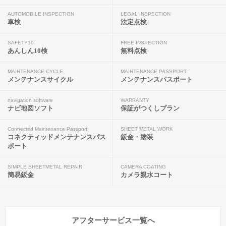
AUTOMOBILE INSPECTION
LEGAL INSPECTION
車検
法定点検
SAFETY10
FREE INSPECTION
あんしん10検
無料点検
MAINTENANCE CYCLE
MAINTENANCE PASSPORT
メンテナンスサイクル
メンテナンスパスポート
navigation software
WARRANTY
ナビ地図ソフト
保証がつくしプラン
Connected Maintenance Passport
SHEET METAL WORK
コネクティッドメンテナンスパス
鈑金・塗装
ポート
SIMPLE SHEETMETAL REPAIR
CAMERA COATING
簡易鈑金
カメラ親水コート
アフターサービス一覧へ