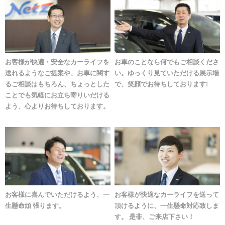
お客様が快適・安全なカーライフを
お車のことなら何でもご相談くださ
送れるようなご提案や、お車に関す
い。ゆっくり見ていただける展示場
るご相談はもちろん、ちょっとした
で、笑顔でお待ちしております!
ことでも気軽にお立ち寄りいだける
よう、心よりお待ちしております。
お客様に喜んでいただけるよう、一
お客様が快適なカーライフを送って
生懸命頑 張ります。
頂けるように、一生懸命対応致しま
す。 是非、ご来店下さい！