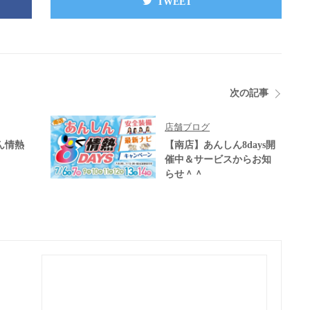
TWEET
次の記事
店舗ブログ
ん情熱
【南店】あんしん8days開
催中＆サービスからお知
らせ＾＾