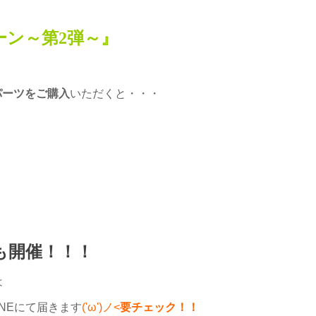
ン～第2弾～』
パーツをご購入
いただくと・・・
も開催！！！
は
NEにて届きます
('ω')ノ<
要チェック！！