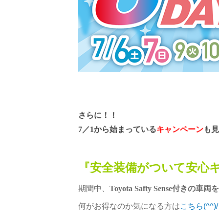
さらに！！
7／1から始まっている
キャンペーン
も見
『安全装備がついて安心キ
期間中、
Toyota Safty Sense付きの車
何がお得なのか気になる方は
こちら(^^)/