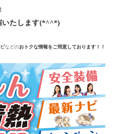
間
いたします(*^^*)
ビ
などの
おトクな情報をご用意しております！！