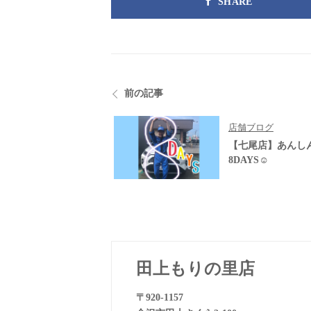
SHARE
前の記事
店舗ブログ
【七尾店】あんし
8DAYS☺
田上もりの里店
〒920-1157