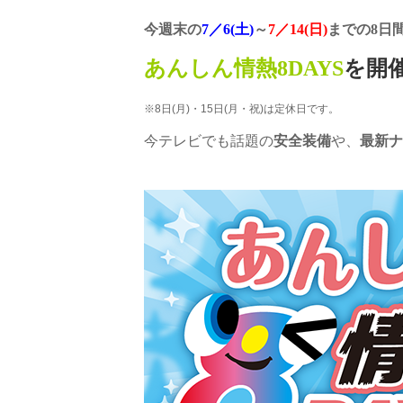
今週末の
7／6(土)
～
7／14(日)
までの8日
あんしん情熱8DAYS
を開催
※8日(月)・15日(月・祝)は定休日です。
今テレビでも話題の
安全装備
や、
最新ナ