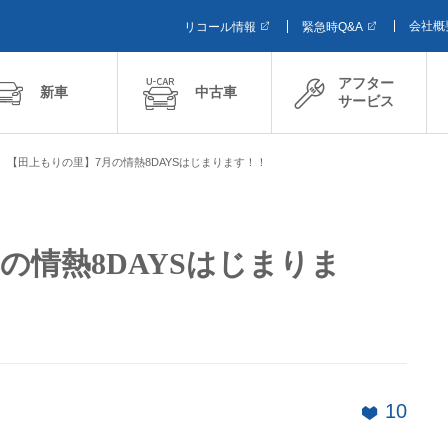
会社概
リコール情報
緊急時Q&A
アフター
新車
中古車
サービス
【田上もりの里】7月の情熱8DAYSはじまります！！
の情熱8DAYSはじまりま
10