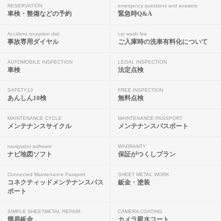
RESERVATION
emergency questions and answers
車検・整備などの予約
緊急時Q&A
Accident reception dial
car wash fee
事故専用ダイヤル
ご入庫時の洗車有料化について
AUTOMOBILE INSPECTION
LEGAL INSPECTION
車検
法定点検
SAFETY10
FREE INSPECTION
あんしん10検
無料点検
MAINTENANCE CYCLE
MAINTENANCE PASSPORT
メンテナンスサイクル
メンテナンスパスポート
navigation software
WARRANTY
ナビ地図ソフト
保証がつくしプラン
Connected Maintenance Passport
SHEET METAL WORK
コネクティッドメンテナンスパス
鈑金・塗装
ポート
SIMPLE SHEETMETAL REPAIR
CAMERA COATING
簡易鈑金
カメラ親水コート