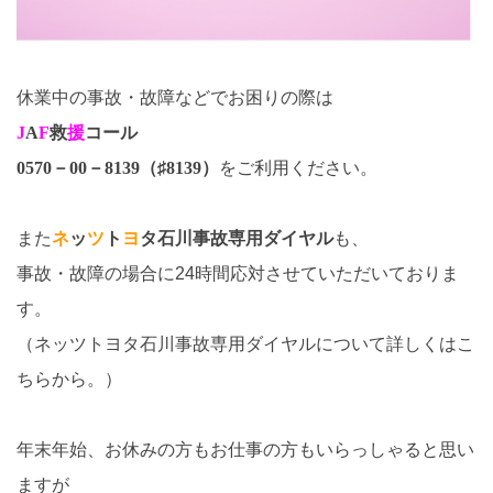
休業中の事故・故障などでお困りの際は
J
A
F
救
援
コール
0570－00－8139（♯8139）
をご利用ください。
また
ネ
ッ
ツ
ト
ヨ
タ石川事故専用ダイヤル
も、
事故・故障の場合に24時間応対させていただいておりま
す。
（ネッツトヨタ石川事故専用ダイヤルについて詳しくはこ
ちらから。）
年末年始、お休みの方もお仕事の方もいらっしゃると思い
ますが