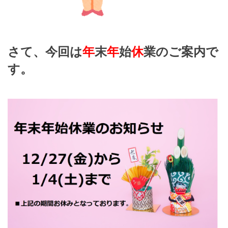
さて、今回は
年
末
年
始
休
業のご案内で
す。