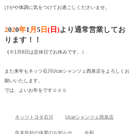
けがや体調に気をつけてお過ごしくださいませ。
2
0
2
0
年
1
月
5
日
(日)
より通常営業してお
ります！！
（
※1月6日は定休日でお休みです。）
また来年もネッツ石川Ucarシャンツェ西泉店をよろしくお
願いいたします。
では、よいお年をです☺☺☺
ネッツトヨタ石川
Ucarシャンツェ西泉店
年末年始の休業のお知らせ
令和