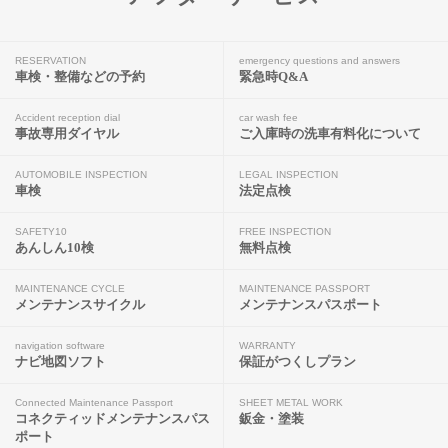
RESERVATION
emergency questions and answers
車検・整備などの予約
緊急時Q&A
Accident reception dial
car wash fee
事故専用ダイヤル
ご入庫時の洗車有料化について
AUTOMOBILE INSPECTION
LEGAL INSPECTION
車検
法定点検
SAFETY10
FREE INSPECTION
あんしん10検
無料点検
MAINTENANCE CYCLE
MAINTENANCE PASSPORT
メンテナンスサイクル
メンテナンスパスポート
navigation software
WARRANTY
ナビ地図ソフト
保証がつくしプラン
Connected Maintenance Passport
SHEET METAL WORK
コネクティッドメンテナンスパス
鈑金・塗装
ポート