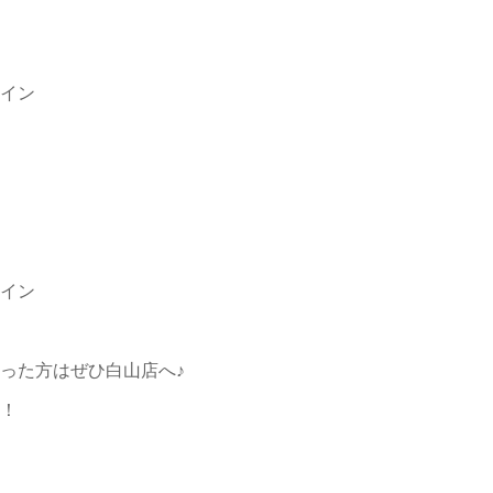
イン
イン
った方はぜひ白山店へ♪
！