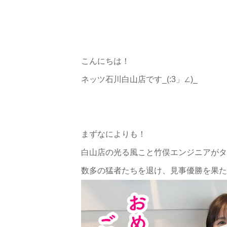
こんにちは！
ネッツ石川白山店です_(:3」∠)_
まずなによりも！
白山店の光る風こと竹俣エンジニアがタ
数多の猛者たちを退け、見事優勝を果た