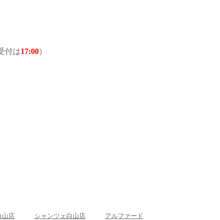
受付は
17:00
）
白山店
シャンツェ白山店
アルファード