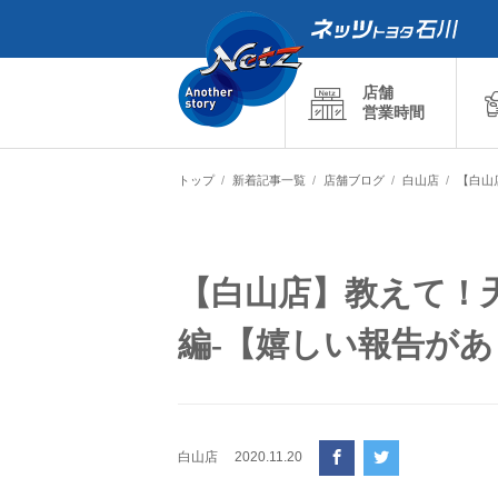
店舗
営業時間
トップ
新着記事一覧
店舗ブログ
白山店
【白山
【白山店】教えて！
編-【嬉しい報告が
白山店
2020.11.20