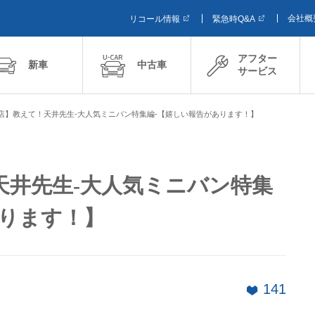
会社概
リコール情報
緊急時Q&A
アフター
新車
中古車
サービス
店】教えて！天井先生-大人気ミニバン特集編-【嬉しい報告があります！】
天井先生-大人気ミニバン特集
あります！】
141