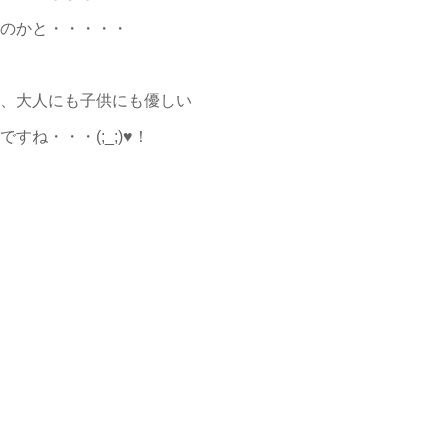
のかと・・・・・
、大人にも子供にも優しい
ね・・・(;_;)♥！