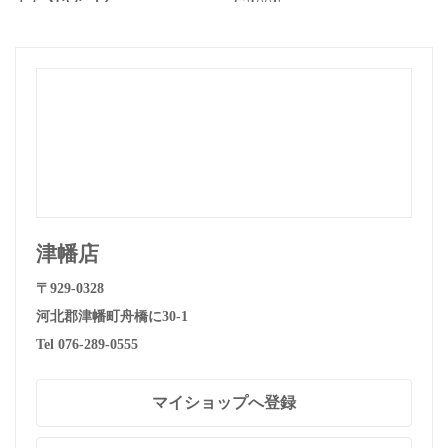
ェアヽ(·ᗜ·* )ノ
た!(^^)!
津幡店
〒929-0328
河北郡津幡町舟橋に30-1
Tel 076-289-0555
マイショップへ登録