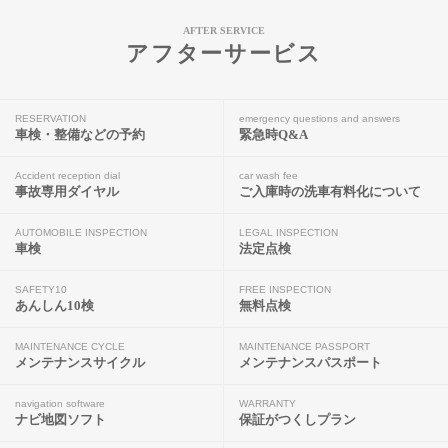
AFTER SERVICE
アフターサービス
RESERVATION
emergency questions and answers
車検・整備などの予約
緊急時Q&A
Accident reception dial
car wash fee
事故専用ダイヤル
ご入庫時の洗車有料化について
AUTOMOBILE INSPECTION
LEGAL INSPECTION
車検
法定点検
SAFETY10
FREE INSPECTION
あんしん10検
無料点検
MAINTENANCE CYCLE
MAINTENANCE PASSPORT
メンテナンスサイクル
メンテナンスパスポート
navigation software
WARRANTY
ナビ地図ソフト
保証がつくしプラン