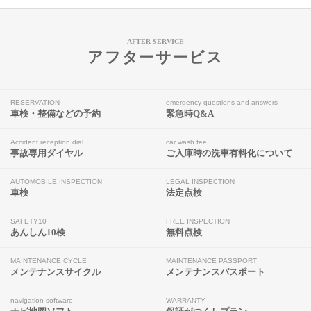
AFTER SERVICE
アフターサービス
RESERVATION
emergency questions and answers
車検・整備などの予約
緊急時Q&A
Accident reception dial
car wash fee
事故専用ダイヤル
ご入庫時の洗車有料化について
AUTOMOBILE INSPECTION
LEGAL INSPECTION
車検
法定点検
SAFETY10
FREE INSPECTION
あんしん10検
無料点検
MAINTENANCE CYCLE
MAINTENANCE PASSPORT
メンテナンスサイクル
メンテナンスパスポート
navigation software
WARRANTY