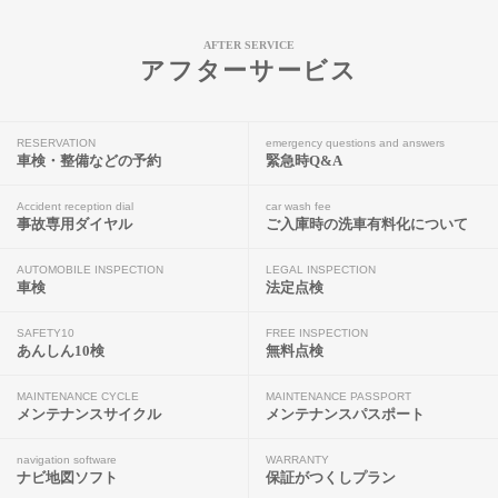
AFTER SERVICE
アフターサービス
RESERVATION
emergency questions and answers
車検・整備などの予約
緊急時Q&A
Accident reception dial
car wash fee
事故専用ダイヤル
ご入庫時の洗車有料化について
AUTOMOBILE INSPECTION
LEGAL INSPECTION
車検
法定点検
SAFETY10
FREE INSPECTION
あんしん10検
無料点検
MAINTENANCE CYCLE
MAINTENANCE PASSPORT
メンテナンスサイクル
メンテナンスパスポート
navigation software
WARRANTY
ナビ地図ソフト
保証がつくしプラン