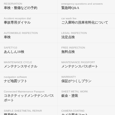
RESERVATION
emergency questions and answers
車検・整備などの予約
緊急時Q&A
Accident reception dial
car wash fee
事故専用ダイヤル
ご入庫時の洗車有料化について
AUTOMOBILE INSPECTION
LEGAL INSPECTION
車検
法定点検
SAFETY10
FREE INSPECTION
あんしん10検
無料点検
MAINTENANCE CYCLE
MAINTENANCE PASSPORT
メンテナンスサイクル
メンテナンスパスポート
navigation software
WARRANTY
ナビ地図ソフト
保証がつくしプラン
Connected Maintenance Passport
SHEET METAL WORK
コネクティッドメンテナンスパス
鈑金・塗装
ポート
SIMPLE SHEETMETAL REPAIR
CAMERA COATING
簡易鈑金
カメラ親水コート