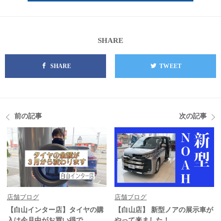
SHARE
SHARE
TWEET
前の記事
次の記事
店舗ブログ
店舗ブログ
【白山インター店】タイヤの購
【白山店】 新型ノアの展示車が
入は今月中がお買い得で
やって来ました！