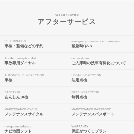
AFTER SERVICE
アフターサービス
RESERVATION
emergency questions and answers
車検・整備などの予約
緊急時Q&A
Accident reception dial
car wash fee
事故専用ダイヤル
ご入庫時の洗車有料化について
AUTOMOBILE INSPECTION
LEGAL INSPECTION
車検
法定点検
SAFETY10
FREE INSPECTION
あんしん10検
無料点検
MAINTENANCE CYCLE
MAINTENANCE PASSPORT
メンテナンスサイクル
メンテナンスパスポート
navigation software
WARRANTY
ナビ地図ソフト
保証がつくしプラン