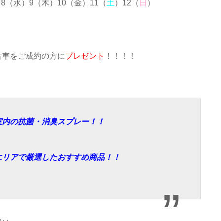
8（水）9（木）10（金）11（
土
）12（
日
）
古車をご成約の方に
プレゼント
！！！！
室内の抗菌・消臭スプレー！！
エリアで厳選したおすすめ商品！！