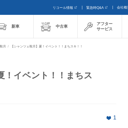
会社概
リコール情報
緊急時Q&A
アフター
新車
中古車
サービス
ェ鞍月
【シャンツェ鞍月】夏！イベント！！まちスキ！！
夏！イベント！！まちス
1