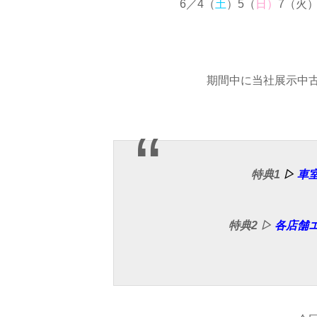
6／4（
土
）5（
日）
7（火）
期間中に当社展示中
特典1
▷
車
特典2 ▷
各店舗