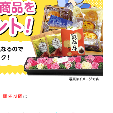
開 催 期 間
は