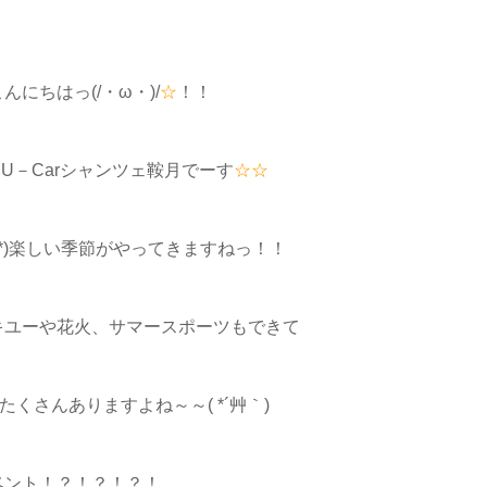
んにちはっ(/・ω・)/
☆
！！
U－Carシャンツェ鞍月でーす
☆☆
ω'*)楽しい季節がやってきますねっ！！
キユーや花火、サマースポーツもできて
くさんありますよね～～( *´艸｀)
ベント！？！？！？！