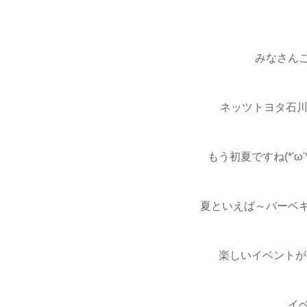
みなさんこ
ネッツトヨタ石川
もう初夏ですね(*'
夏といえば～バーベ
楽しいイベントがた
イ