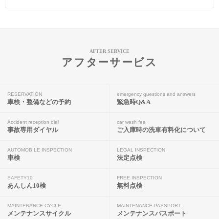
AFTER SERVICE
アフターサービス
RESERVATION
emergency questions and answers
車検・整備などの予約
緊急時Q&A
Accident reception dial
car wash fee
事故専用ダイヤル
ご入庫時の洗車有料化について
AUTOMOBILE INSPECTION
LEGAL INSPECTION
車検
法定点検
SAFETY10
FREE INSPECTION
あんしん10検
無料点検
MAINTENANCE CYCLE
MAINTENANCE PASSPORT
メンテナンスサイクル
メンテナンスパスポート