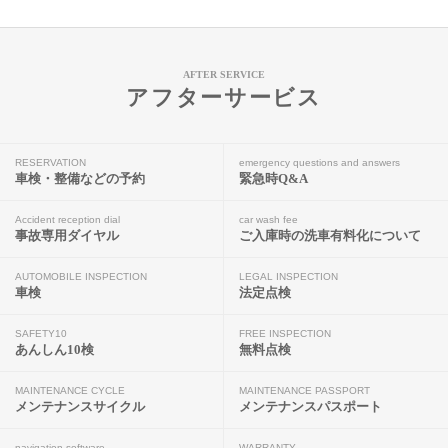
AFTER SERVICE
アフターサービス
RESERVATION
emergency questions and answers
車検・整備などの予約
緊急時Q&A
Accident reception dial
car wash fee
事故専用ダイヤル
ご入庫時の洗車有料化について
AUTOMOBILE INSPECTION
LEGAL INSPECTION
車検
法定点検
SAFETY10
FREE INSPECTION
あんしん10検
無料点検
MAINTENANCE CYCLE
MAINTENANCE PASSPORT
メンテナンスサイクル
メンテナンスパスポート
navigation software
WARRANTY