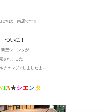
んにちは！南店です☺
ついに！
新型シエンタが
売されました！！！
ルチェンジ✨しましたよ～
N
T
A
★
シ
エ
ン
タ