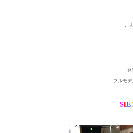
こ
発
フルモデ
S
I
E