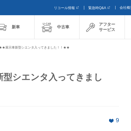
会社概
リコール情報
緊急時Q&A
アフター
新車
中古車
サービス
★★展示車新型シエンタ入ってきました！！★★
新型シエンタ入ってきまし
9