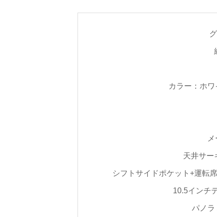
グ
カラー：ホワ
メ
天井サー
シフトサイドポケット+運転席
10.5イン
パノラ