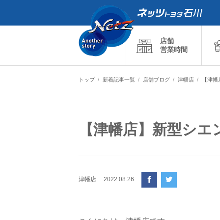
店舗
営業時間
トップ
新着記事一覧
店舗ブログ
津幡店
【津幡
【津幡店】新型シエ
津幡店
2022.08.26