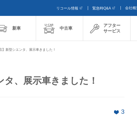
会社概
リコール情報
緊急時Q&A
アフター
新車
中古車
サービス
店】新型シエンタ、展示車きました！
ンタ、展示車きました！
3