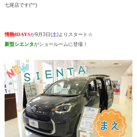
七尾店です(^^)
情熱8DAYS
が9月3日(
土
)よりスタート☆
新型シエンタ
がショールームに登場！