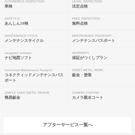
AUTOMOBILE INSPECTION
LEGAL INSPECTION
車検
法定点検
SAFETY10
FREE INSPECTION
あんしん10検
無料点検
MAINTENANCE CYCLE
MAINTENANCE PASSPORT
メンテナンスサイクル
メンテナンスパスポート
navigation software
WARRANTY
ナビ地図ソフト
保証がつくしプラン
Connected Maintenance Passport
SHEET METAL WORK
コネクティッドメンテナンスパス
鈑金・塗装
ポート
SIMPLE SHEETMETAL REPAIR
CAMERA COATING
簡易鈑金
カメラ親水コート
アフターサービス一覧へ