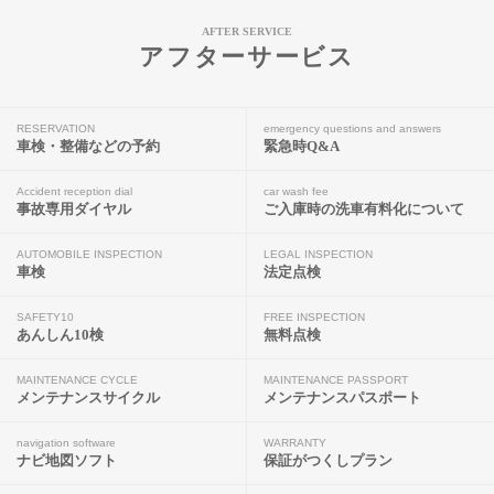
AFTER SERVICE
アフターサービス
RESERVATION
emergency questions and answers
車検・整備などの予約
緊急時Q&A
Accident reception dial
car wash fee
事故専用ダイヤル
ご入庫時の洗車有料化について
AUTOMOBILE INSPECTION
LEGAL INSPECTION
車検
法定点検
SAFETY10
FREE INSPECTION
あんしん10検
無料点検
MAINTENANCE CYCLE
MAINTENANCE PASSPORT
メンテナンスサイクル
メンテナンスパスポート
navigation software
WARRANTY
ナビ地図ソフト
保証がつくしプラン