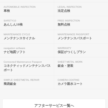
AUTOMOBILE INSPECTION
LEGAL INSPECTION
車検
法定点検
SAFETY10
FREE INSPECTION
あんしん10検
無料点検
MAINTENANCE CYCLE
MAINTENANCE PASSPORT
メンテナンスサイクル
メンテナンスパスポート
navigation software
WARRANTY
ナビ地図ソフト
保証がつくしプラン
Connected Maintenance Passport
SHEET METAL WORK
コネクティッドメンテナンスパス
鈑金・塗装
ポート
SIMPLE SHEETMETAL REPAIR
CAMERA COATING
簡易鈑金
カメラ親水コート
アフターサービス一覧へ