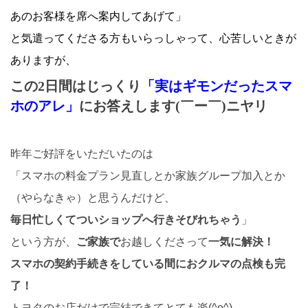
あのお客様を席へ案内してあげて」
と気遣ってくださる方もいらっしゃって、心苦しいときが
ありますが、
この2日間はじっくり
「実はギモンだったスマ
ホのアレ」
にお答えします(￣ー￣)ニヤリ
昨年ご好評をいただいたのは
「スマホの料金プラン見直しとか家族グループ加入とか
（やらなきゃ）と思うんだけど、
毎日忙しくてついショップへ行きそびれちゃう
」
という方が、
ご家族で
お越しくださって
一気に解決！
スマホの契約手続きをしている間に
おクルマの点検も完
了！
トヨタのお店だけで完結できてとても楽(^o^)