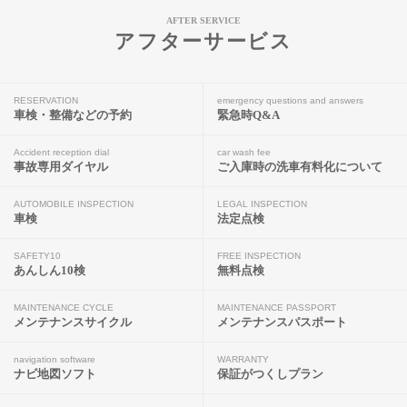
AFTER SERVICE
アフターサービス
RESERVATION
emergency questions and answers
車検・整備などの予約
緊急時Q&A
Accident reception dial
car wash fee
事故専用ダイヤル
ご入庫時の洗車有料化について
AUTOMOBILE INSPECTION
LEGAL INSPECTION
車検
法定点検
SAFETY10
FREE INSPECTION
あんしん10検
無料点検
MAINTENANCE CYCLE
MAINTENANCE PASSPORT
メンテナンスサイクル
メンテナンスパスポート
navigation software
WARRANTY
ナビ地図ソフト
保証がつくしプラン