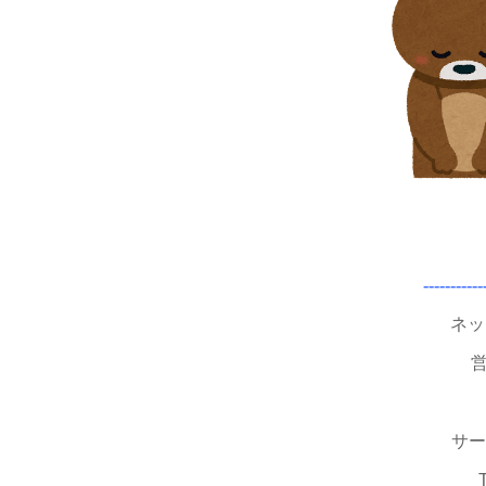
-----------
ネッ
営
サー