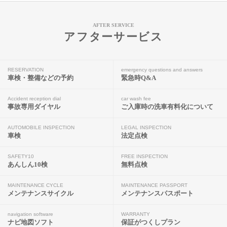
AFTER SERVICE
アフターサービス
RESERVATION
emergency questions and answers
車検・整備などの予約
緊急時Q&A
Accident reception dial
car wash fee
事故専用ダイヤル
ご入庫時の洗車有料化について
AUTOMOBILE INSPECTION
LEGAL INSPECTION
車検
法定点検
SAFETY10
FREE INSPECTION
あんしん10検
無料点検
MAINTENANCE CYCLE
MAINTENANCE PASSPORT
メンテナンスサイクル
メンテナンスパスポート
navigation software
WARRANTY
ナビ地図ソフト
保証がつくしプラン