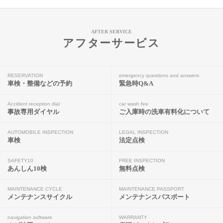
AFTER SERVICE
アフターサービス
RESERVATION
emergency questions and answers
車検・整備などの予約
緊急時Q&A
Accident reception dial
car wash fee
事故専用ダイヤル
ご入庫時の洗車有料化について
AUTOMOBILE INSPECTION
LEGAL INSPECTION
車検
法定点検
SAFETY10
FREE INSPECTION
あんしん10検
無料点検
MAINTENANCE CYCLE
MAINTENANCE PASSPORT
メンテナンスサイクル
メンテナンスパスポート
navigation software
WARRANTY