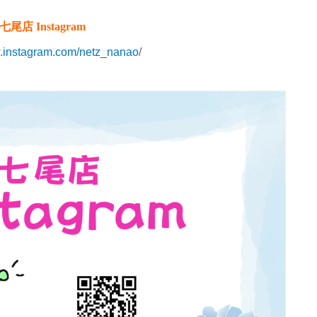
七尾店 Instagram
w.instagram.com/netz_nanao
/