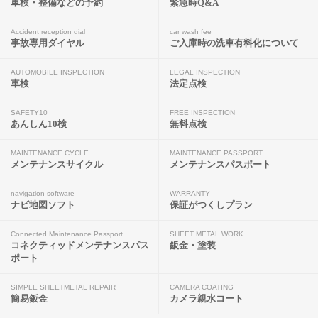
車検・整備などの予約
緊急時Q&A
Accident reception dial
car wash fee
事故専用ダイヤル
ご入庫時の洗車有料化について
AUTOMOBILE INSPECTION
LEGAL INSPECTION
車検
法定点検
SAFETY10
FREE INSPECTION
あんしん10検
無料点検
MAINTENANCE CYCLE
MAINTENANCE PASSPORT
メンテナンスサイクル
メンテナンスパスポート
navigation software
WARRANTY
ナビ地図ソフト
保証がつくしプラン
Connected Maintenance Passport
SHEET METAL WORK
コネクティッドメンテナンスパス
鈑金・塗装
ポート
SIMPLE SHEETMETAL REPAIR
CAMERA COATING
簡易鈑金
カメラ親水コート