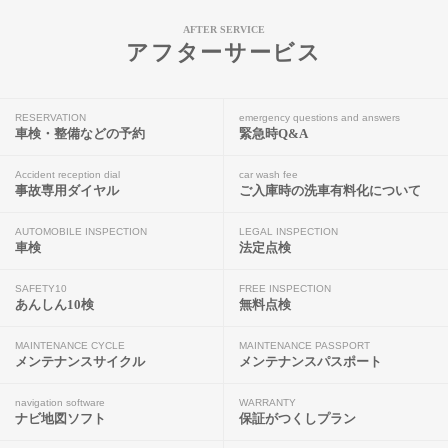
AFTER SERVICE
アフターサービス
RESERVATION
emergency questions and answers
車検・整備などの予約
緊急時Q&A
Accident reception dial
car wash fee
事故専用ダイヤル
ご入庫時の洗車有料化について
AUTOMOBILE INSPECTION
LEGAL INSPECTION
車検
法定点検
SAFETY10
FREE INSPECTION
あんしん10検
無料点検
MAINTENANCE CYCLE
MAINTENANCE PASSPORT
メンテナンスサイクル
メンテナンスパスポート
navigation software
WARRANTY
ナビ地図ソフト
保証がつくしプラン