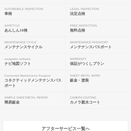
AUTOMOBILE INSPECTION
LEGAL INSPECTION
車検
法定点検
SAFETY10
FREE INSPECTION
あんしん10検
無料点検
MAINTENANCE CYCLE
MAINTENANCE PASSPORT
メンテナンスサイクル
メンテナンスパスポート
navigation software
WARRANTY
ナビ地図ソフト
保証がつくしプラン
Connected Maintenance Passport
SHEET METAL WORK
コネクティッドメンテナンスパス
鈑金・塗装
ポート
SIMPLE SHEETMETAL REPAIR
CAMERA COATING
簡易鈑金
カメラ親水コート
アフターサービス一覧へ