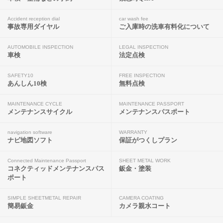
Accident reception dial
car wash fee
事故専用ダイヤル
ご入庫時の洗車有料化について
AUTOMOBILE INSPECTION
LEGAL INSPECTION
車検
法定点検
SAFETY10
FREE INSPECTION
あんしん10検
無料点検
MAINTENANCE CYCLE
MAINTENANCE PASSPORT
メンテナンスサイクル
メンテナンスパスポート
navigation software
WARRANTY
ナビ地図ソフト
保証がつくしプラン
Connected Maintenance Passport
SHEET METAL WORK
コネクティッドメンテナンスパス
鈑金・塗装
ポート
SIMPLE SHEETMETAL REPAIR
CAMERA COATING
簡易鈑金
カメラ親水コート