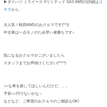
▶ダイハツ ミライース Xリミテッド SA3 4WDの詳細は
コ
チラ
から
大人気！軽四4WDのおクルマです(^^)/
中古車は一点モノのため早い者勝ちです♪
気になるおクルマがございましたら
スタッフまでお声掛けください(*^^*)
○○な車を探してほしいんだけど。。。
予算○○円でないかな～
などなど、ご希望のおクルマのご相談もOK!