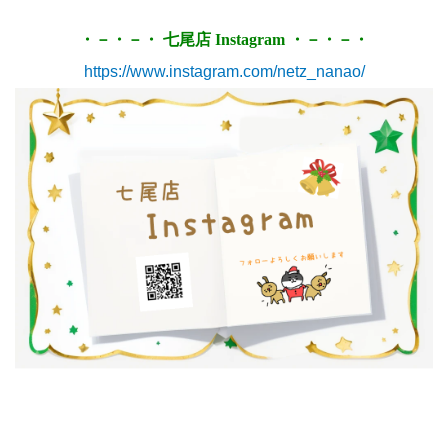
・－・－・ 七尾店 Instagram ・－・－・
https://www.instagram.com/netz_nanao/