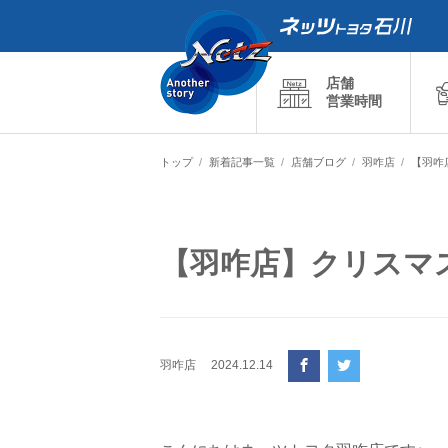
店舗
営業時間
トップ
新着記事一覧
店舗ブログ
羽咋店
【羽咋
【羽咋店】クリスマ
羽咋店
2024.12.14