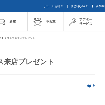
会社概
リコール情報
緊急時Q&A
アフター
新車
中古車
サービス
店】クリスマス来店プレゼント
ス来店プレゼント
5