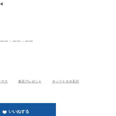
◀
ーー・ーー・ーー
スマス
来店プレゼント
ネッツトヨタ石川
いいねする