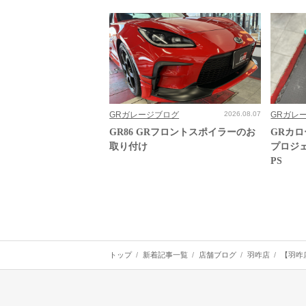
GRガレージブログ
2026.08.07
GRガレ
GR86 GRフロントスポイラーのお
GRカ
取り付け
プロジ
PS
トップ
新着記事一覧
店舗ブログ
羽咋店
【羽咋