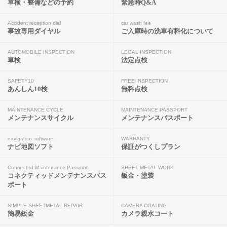
車検・整備などの予約
緊急時Q&A
Accident reception dial
car wash fee
事故専用ダイヤル
ご入庫時の洗車有料化について
AUTOMOBILE INSPECTION
LEGAL INSPECTION
車検
法定点検
SAFETY10
FREE INSPECTION
あんしん10検
無料点検
MAINTENANCE CYCLE
MAINTENANCE PASSPORT
メンテナンスサイクル
メンテナンスパスポート
navigation software
WARRANTY
ナビ地図ソフト
保証がつくしプラン
Connected Maintenance Passport
SHEET METAL WORK
コネクティッドメンテナンスパス
鈑金・塗装
ポート
SIMPLE SHEETMETAL REPAIR
CAMERA COATING
簡易鈑金
カメラ親水コート