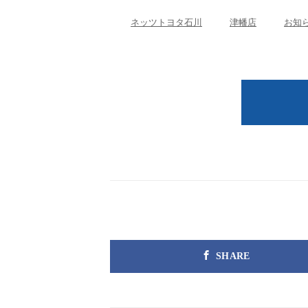
ネッツトヨタ石川
津幡店
お知
SHARE