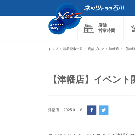
店舗
営業時間
トップ
新着記事一覧
店舗ブログ
津幡店
【津幡
【津幡店】イベント
津幡店
2025.01.18