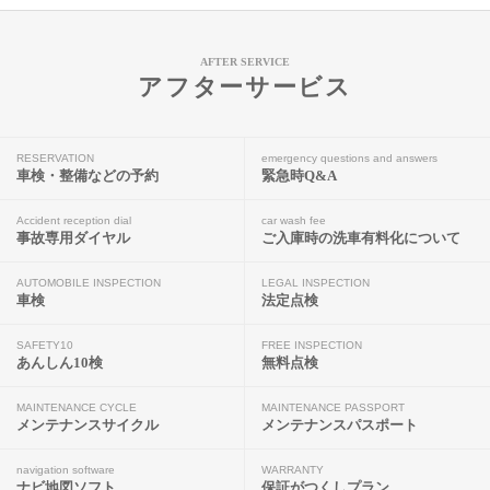
AFTER SERVICE
アフターサービス
RESERVATION
emergency questions and answers
車検・整備などの予約
緊急時Q&A
Accident reception dial
car wash fee
事故専用ダイヤル
ご入庫時の洗車有料化について
AUTOMOBILE INSPECTION
LEGAL INSPECTION
車検
法定点検
SAFETY10
FREE INSPECTION
あんしん10検
無料点検
MAINTENANCE CYCLE
MAINTENANCE PASSPORT
メンテナンスサイクル
メンテナンスパスポート
navigation software
WARRANTY
ナビ地図ソフト
保証がつくしプラン