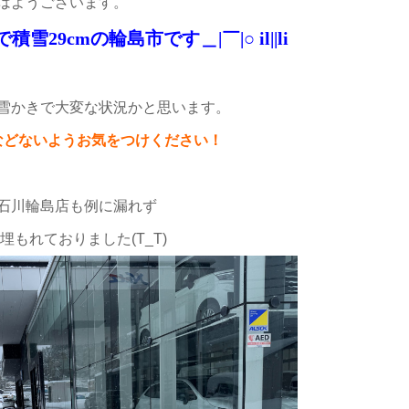
はようございます。
雪29cmの輪島市です＿|￣|○ il||li
雪かきで大変な状況かと思います。
などないようお気をつけください！
石川輪島店も例に漏れず
埋もれておりました(T_T)