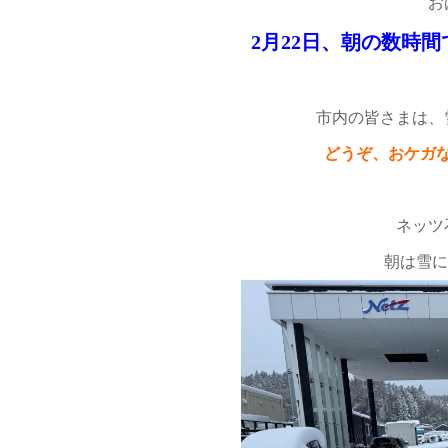
お
2月22日、朝の数時間で積
市内の皆さまは、
どうぞ、おケガ
ネッツ
朝は雪に