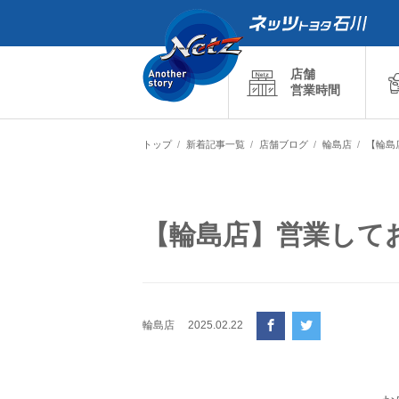
店舗
営業時間
トップ
新着記事一覧
店舗ブログ
輪島店
【輪島
【輪島店】営業して
輪島店
2025.02.22