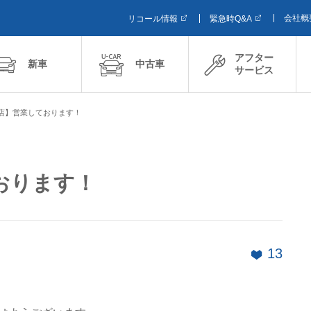
会社概
リコール情報
緊急時Q&A
アフター
新車
中古車
サービス
店】営業しております！
おります！
13