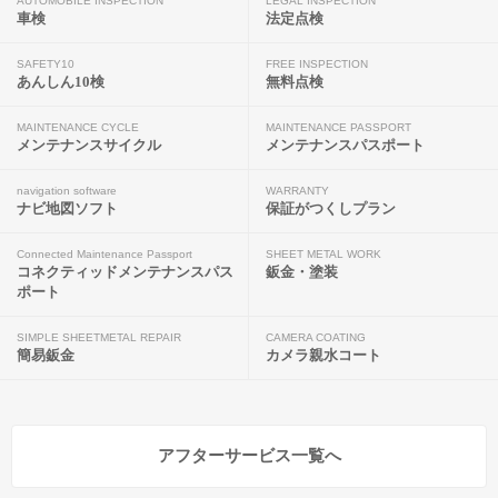
AUTOMOBILE INSPECTION
LEGAL INSPECTION
車検
法定点検
SAFETY10
FREE INSPECTION
あんしん10検
無料点検
MAINTENANCE CYCLE
MAINTENANCE PASSPORT
メンテナンスサイクル
メンテナンスパスポート
navigation software
WARRANTY
ナビ地図ソフト
保証がつくしプラン
Connected Maintenance Passport
SHEET METAL WORK
コネクティッドメンテナンスパス
鈑金・塗装
ポート
SIMPLE SHEETMETAL REPAIR
CAMERA COATING
簡易鈑金
カメラ親水コート
アフターサービス一覧へ