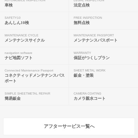
AUTOMOBILE INSPECTION
LEGAL INSPECTION
車検
法定点検
SAFETY10
FREE INSPECTION
あんしん10検
無料点検
MAINTENANCE CYCLE
MAINTENANCE PASSPORT
メンテナンスサイクル
メンテナンスパスポート
navigation software
WARRANTY
ナビ地図ソフト
保証がつくしプラン
Connected Maintenance Passport
SHEET METAL WORK
コネクティッドメンテナンスパス
鈑金・塗装
ポート
SIMPLE SHEETMETAL REPAIR
CAMERA COATING
簡易鈑金
カメラ親水コート
アフターサービス一覧へ