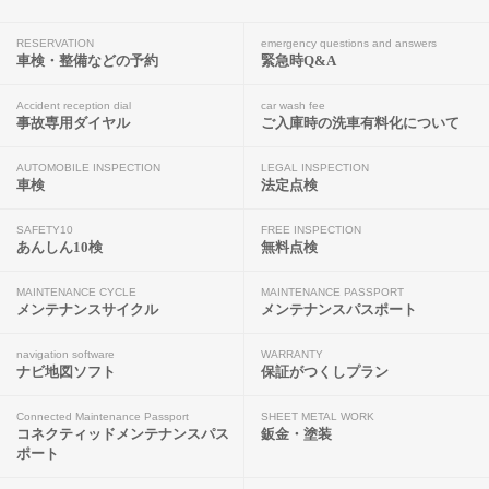
RESERVATION
emergency questions and answers
車検・整備などの予約
緊急時Q&A
Accident reception dial
car wash fee
事故専用ダイヤル
ご入庫時の洗車有料化について
AUTOMOBILE INSPECTION
LEGAL INSPECTION
車検
法定点検
SAFETY10
FREE INSPECTION
あんしん10検
無料点検
MAINTENANCE CYCLE
MAINTENANCE PASSPORT
メンテナンスサイクル
メンテナンスパスポート
navigation software
WARRANTY
ナビ地図ソフト
保証がつくしプラン
Connected Maintenance Passport
SHEET METAL WORK
コネクティッドメンテナンスパス
鈑金・塗装
ポート