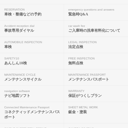
RESERVATION
emergency questions and answers
車検・整備などの予約
緊急時Q&A
Accident reception dial
car wash fee
事故専用ダイヤル
ご入庫時の洗車有料化について
AUTOMOBILE INSPECTION
LEGAL INSPECTION
車検
法定点検
SAFETY10
FREE INSPECTION
あんしん10検
無料点検
MAINTENANCE CYCLE
MAINTENANCE PASSPORT
メンテナンスサイクル
メンテナンスパスポート
navigation software
WARRANTY
ナビ地図ソフト
保証がつくしプラン
Connected Maintenance Passport
SHEET METAL WORK
コネクティッドメンテナンスパス
鈑金・塗装
ポート