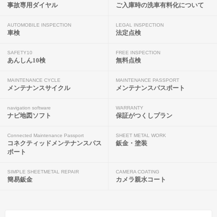
事故専用ダイヤル
ご入庫時の洗車有料化について
AUTOMOBILE INSPECTION
LEGAL INSPECTION
車検
法定点検
SAFETY10
FREE INSPECTION
あんしん10検
無料点検
MAINTENANCE CYCLE
MAINTENANCE PASSPORT
メンテナンスサイクル
メンテナンスパスポート
navigation software
WARRANTY
ナビ地図ソフト
保証がつくしプラン
Connected Maintenance Passport
SHEET METAL WORK
コネクティッドメンテナンスパス
鈑金・塗装
ポート
SIMPLE SHEETMETAL REPAIR
CAMERA COATING
簡易鈑金
カメラ親水コート