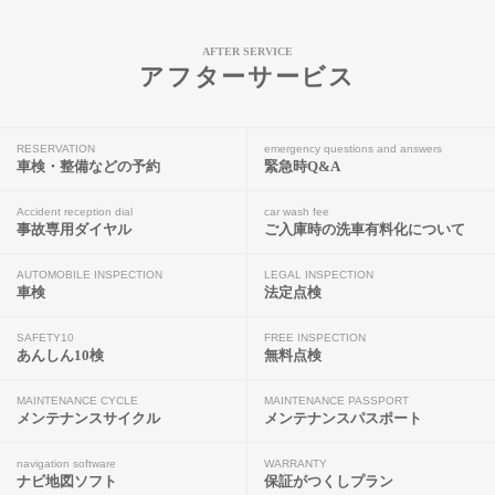
AFTER SERVICE
アフターサービス
RESERVATION
emergency questions and answers
車検・整備などの予約
緊急時Q&A
Accident reception dial
car wash fee
事故専用ダイヤル
ご入庫時の洗車有料化について
AUTOMOBILE INSPECTION
LEGAL INSPECTION
車検
法定点検
SAFETY10
FREE INSPECTION
あんしん10検
無料点検
MAINTENANCE CYCLE
MAINTENANCE PASSPORT
メンテナンスサイクル
メンテナンスパスポート
navigation software
WARRANTY
ナビ地図ソフト
保証がつくしプラン