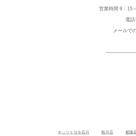
営業時間 9：15
電話番
メールで
――――――
ネッツトヨタ石川
鞍月店
紫陽