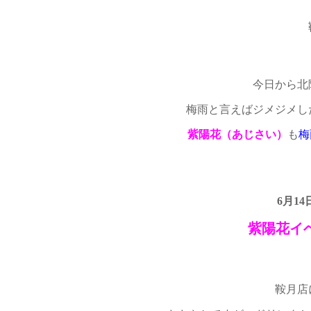
今日から北
梅雨と言えばジメジメし
紫陽花（あじさい）
も
梅
6月14
紫陽花イ
鞍月店