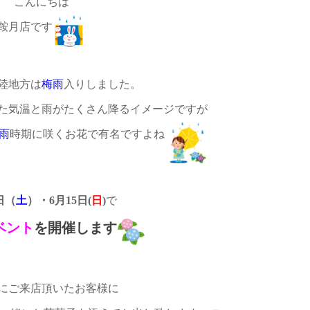
こんにちは
鞍月店です
陸地方は
梅雨
入りしました。
た気温と雨がたくさん降るイメージですが
雨
時期に咲くお花で有名ですよね
日（
土
）・6月15日(
日
)
で
ベント
を開催します
にご来店頂いたお客様に