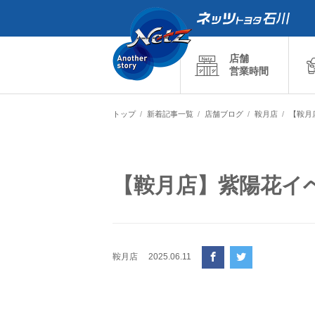
店舗
営業時間
トップ
新着記事一覧
店舗ブログ
鞍月店
【鞍月
【鞍月店】紫陽花イ
鞍月店
2025.06.11