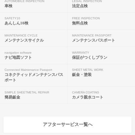
AUTOMOBILE INSPECTION
LEGAL INSPECTION
車検
法定点検
SAFETY10
FREE INSPECTION
あんしん10検
無料点検
MAINTENANCE CYCLE
MAINTENANCE PASSPORT
メンテナンスサイクル
メンテナンスパスポート
navigation software
WARRANTY
ナビ地図ソフト
保証がつくしプラン
Connected Maintenance Passport
SHEET METAL WORK
コネクティッドメンテナンスパス
鈑金・塗装
ポート
SIMPLE SHEETMETAL REPAIR
CAMERA COATING
簡易鈑金
カメラ親水コート
アフターサービス一覧へ