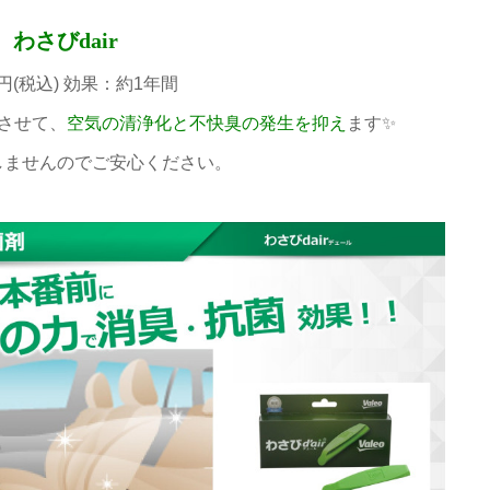
わさびdair
98円(税込) 効果：約1年間
させて、
空気の清浄化と不快臭の発生を抑え
ます✨
しませんのでご安心ください。