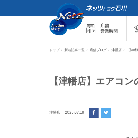
店舗
営業時間
トップ
新着記事一覧
店舗ブログ
津幡店
【津幡
【津幡店】エアコン
津幡店
2025.07.18