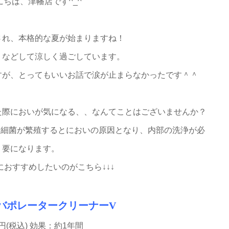
にちは、津幡店です^_^
され、本格的な夏が始まりますね！
くなどして涼しく過ごしています。
すが、とってもいいお話で涙が止まらなかったです＾＾
た際においが気になる、、なんてことはございませんか？
や細菌が繁殖するとにおいの原因となり、内部の洗浄が必
要になります。
おすすめしたいのがこちら↓↓↓
バポレータークリーナーV
00円(税込) 効果：約1年間