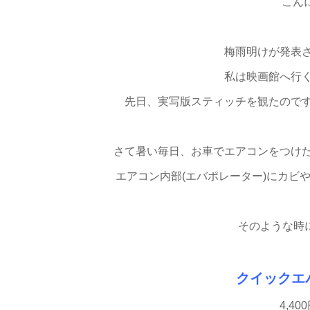
こん
梅雨明けが発表
私は映画館へ行
先日、実写版スティッチを観たので
さて暑い毎日、お車でエアコンをつけ
エアコン内部(エバポレーター)にカビ
そのような時に
クイックエ
4,4