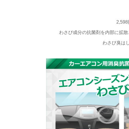
2,5
わさび成分の抗菌剤を内部に拡散
わさび臭は