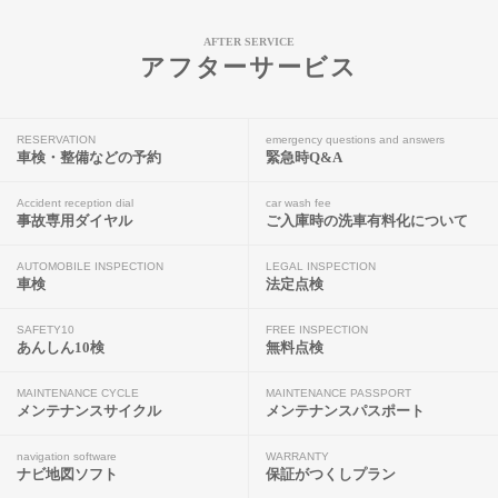
AFTER SERVICE
アフターサービス
RESERVATION
emergency questions and answers
車検・整備などの予約
緊急時Q&A
Accident reception dial
car wash fee
事故専用ダイヤル
ご入庫時の洗車有料化について
AUTOMOBILE INSPECTION
LEGAL INSPECTION
車検
法定点検
SAFETY10
FREE INSPECTION
あんしん10検
無料点検
MAINTENANCE CYCLE
MAINTENANCE PASSPORT
メンテナンスサイクル
メンテナンスパスポート
navigation software
WARRANTY
ナビ地図ソフト
保証がつくしプラン