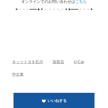
オンラインでのお問い合わせは
こちら
✦・・・━━━★✶・.・：・.・✶★━━━・・・✦
ネッツトヨタ石川
加賀店
U-Car
中古車
いいねする