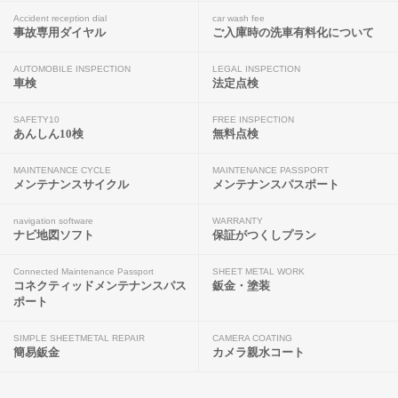
Accident reception dial
car wash fee
事故専用ダイヤル
ご入庫時の洗車有料化について
AUTOMOBILE INSPECTION
LEGAL INSPECTION
車検
法定点検
SAFETY10
FREE INSPECTION
あんしん10検
無料点検
MAINTENANCE CYCLE
MAINTENANCE PASSPORT
メンテナンスサイクル
メンテナンスパスポート
navigation software
WARRANTY
ナビ地図ソフト
保証がつくしプラン
Connected Maintenance Passport
SHEET METAL WORK
コネクティッドメンテナンスパス
鈑金・塗装
ポート
SIMPLE SHEETMETAL REPAIR
CAMERA COATING
簡易鈑金
カメラ親水コート