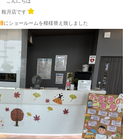
こんにちは
鞍月店です
様
にショールームを模様替え致しました