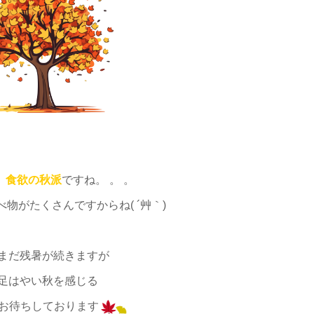
、
食欲の秋派
ですね。 。 。
物がたくさんですからね( ´艸｀)
まだ残暑が続きますが
足はやい秋を感じる
お待ちしております