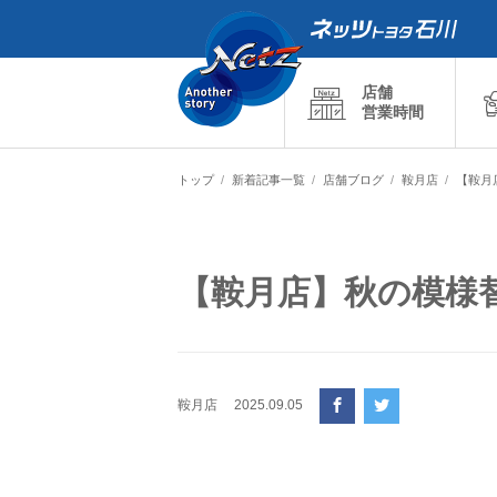
店舗
営業時間
トップ
新着記事一覧
店舗ブログ
鞍月店
【鞍月
【鞍月店】秋の模様
鞍月店
2025.09.05