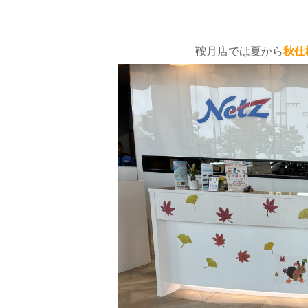
鞍月店では夏から
秋仕