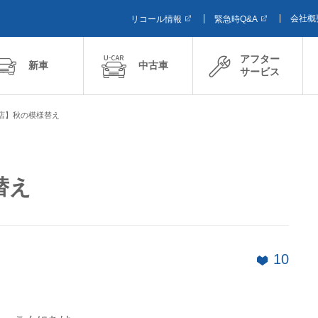
会社概
リコール情報
緊急時Q&A
アフター
新車
中古車
サービス
店】秋の模様替え
替え
10