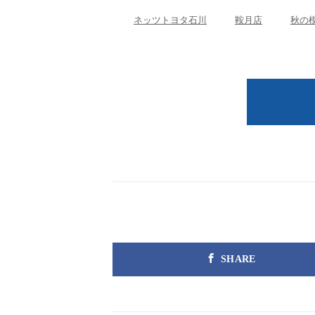
ネッツトヨタ石川
鞍月店
秋の
SHARE