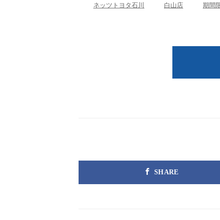
ネッツトヨタ石川
白山店
期間
SHARE