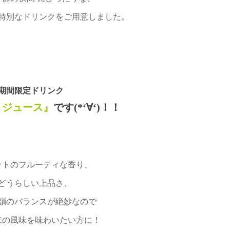
特別なドリンクをご用意しました。
期間限定ドリンク
トジュース』
です(*‘∀‘)！！
ットのフルーティな香り、
どうらしい上品さ、
韻のバランスが絶妙なので
来の風味を味わいたい方に！