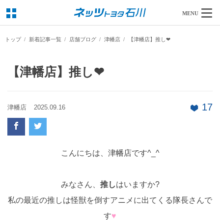
MENU
トップ
新着記事一覧
店舗ブログ
津幡店
【津幡店】推し❤
【津幡店】推し❤
17
津幡店
2025.09.16
こんにちは、津幡店です^_^
みなさん、
推し
はいますか?
私の最近の推しは怪獣を倒すアニメに出てくる隊長さんで
す
♥