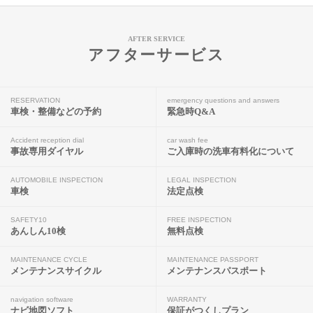
AFTER SERVICE
アフターサービス
RESERVATION
emergency questions and answers
車検・整備などの予約
緊急時Q&A
Accident reception dial
car wash fee
事故専用ダイヤル
ご入庫時の洗車有料化について
AUTOMOBILE INSPECTION
LEGAL INSPECTION
車検
法定点検
SAFETY10
FREE INSPECTION
あんしん10検
無料点検
MAINTENANCE CYCLE
MAINTENANCE PASSPORT
メンテナンスサイクル
メンテナンスパスポート
navigation software
WARRANTY
ナビ地図ソフト
保証がつくしプラン