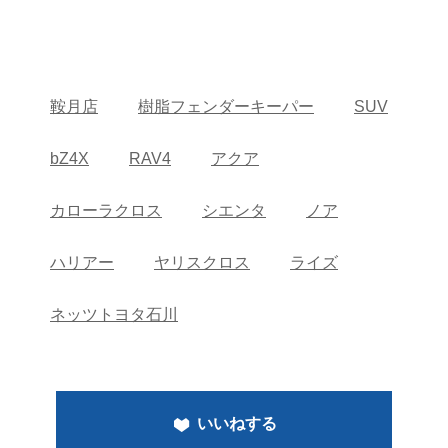
鞍月店
樹脂フェンダーキーパー
SUV
bZ4X
RAV4
アクア
カローラクロス
シエンタ
ノア
ハリアー
ヤリスクロス
ライズ
ネッツトヨタ石川
いいねする