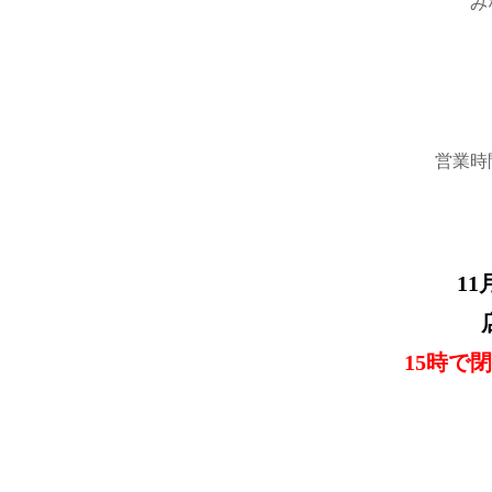
み
営業時
11
15時で