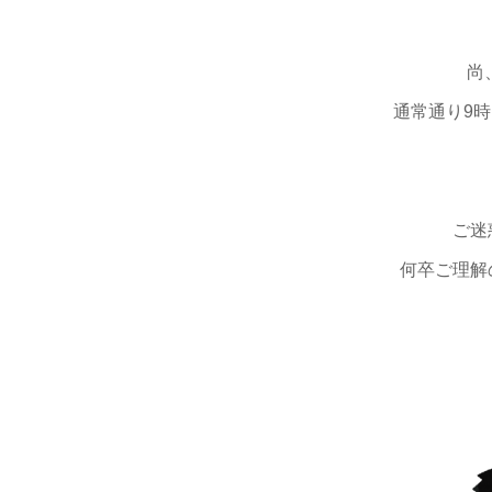
尚
通常通り9時
ご迷
何卒ご理解